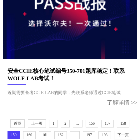
安全CCIE核心笔试编号​350-701题库稳定！联系
WOLF-LAB考试！
​近期需要备考CCIE LAB的同学，先联系老师通过CCIE笔试...
了解详情 >>
首页
上一页
1
2
...
156
157
158
159
160
161
162
...
197
198
下一页