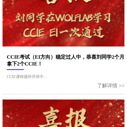
​CCIE考试（EI方向）稳定过人中，恭喜刘同学2个月
拿下2个CCIE！
CCIE课程循环开班中...
了解详情 >>