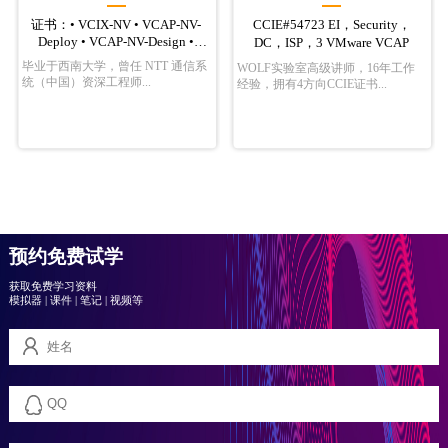
证书：• VCIX-NV • VCAP-NV-
CCIE#54723 EI，Security，
Deploy • VCAP-NV-Design •
DC，ISP，3 VMware VCAP
VCAP-CMA-Design • VCAP-
毕业于西南大学，曾任 NTT 通信系
WOLF实验室高级讲师，16年工作
DCV-Design • H3C 全球 NO.1
统（中国）资深工程师...
经验，拥有4方向CCIE证书...
H3CSCE
预约免费试学
获取免费学习资料
模拟器
|
课件
|
笔记
|
视频等