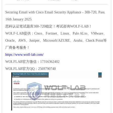
Securing Email with Cisco Email Security Appliance - 300-720, Pass.
16th January 2025.
思科认证笔试题库
300-720稳定！考试咨询WOLF-LAB！
WOLF-LAB提供：Cisco、Fortinet、Linux、Palo ALto、VMware、
Oracle、AWS、Juniper、Microsoft/AZURE、Aruba、Check Point等
厂商备考服务！
https://www.wolf-lab.com/
WOLFLAB官方微信：17316362402
WOLFLAB官方QQ：2569790740