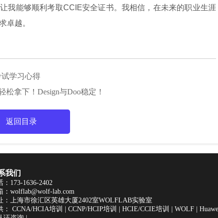
让我能够顺利考取CCIE安全证书。我相信，在未来的职业生涯
追求卓越。
N的考试学习心得
试轻松拿下！Design与Doo稳定！
返回目录
系我们
：173-1636-2402
：wolflab@wolf-lab.com
址：上海市徐汇区英雄大厦2402室WOLFLAB实验室
供：
CCNA/HCIA培训
|
CCNP/HCIP培训
|
HCIE/CCIE培训
|
WOLF
|
Hua
认证咨询
|