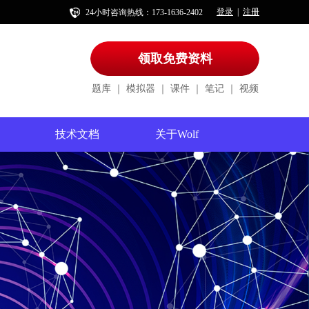
登录
注册
|
24小时咨询热线：173-1636-2402
领取免费资料
题库
｜
模拟器
｜
课件
｜
笔记
｜
视频
技术文档
关于Wolf