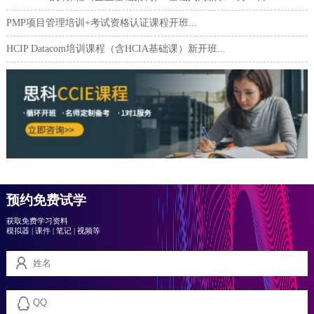
PMP项目管理培训+考试资格认证课程开班...
HCIP Datacom培训课程（含HCIA基础课）新开班...
预约免费试学
获取免费学习资料
模拟器
|
课件
|
笔记
|
视频等